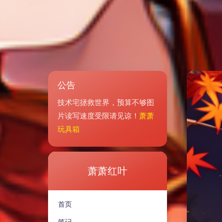
公告
技术宅拯救世界，预算不够图
片读写速度受限请见谅！
萧萧
玩具箱
萧萧红叶
首页
笔记