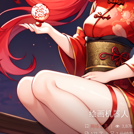
绘画机器人
网络工具
|
3,878
171 字
|
1 分钟内