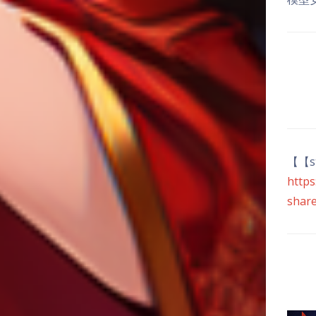
【【st
https
shar