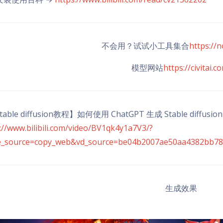
不会用？试试小工具集合
https://n
模型网站
https://civitai.c
able diffusion教程】如何使用 ChatGPT 生成 Stable diffusi
://www.bilibili.com/video/BV1qk4y1a7V3/?
e_source=copy_web&vd_source=be04b2007ae50aa4382bb7
生成效果