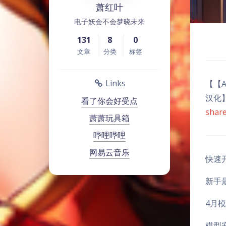
萧红叶
电子妖会不会梦晓未来
131
8
0
文章
分类
标签
Links
【【A
汉化
看了你会好受点
shar
萧萧玩具箱
哔哩哔哩
网易云音乐
快速
新手
4月
模型