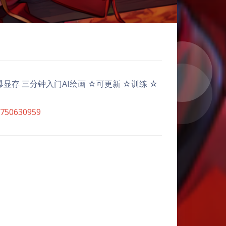
 防爆显存 三分钟入门AI绘画 ☆可更新 ☆训练 ☆
8750630959