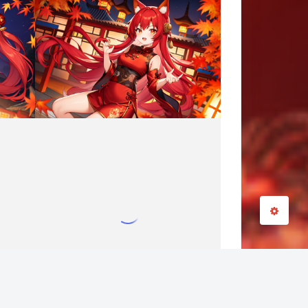
夜间模式
Sans Serif
Serif
浅阴影
深阴影
关闭
日落
暗化
灰度