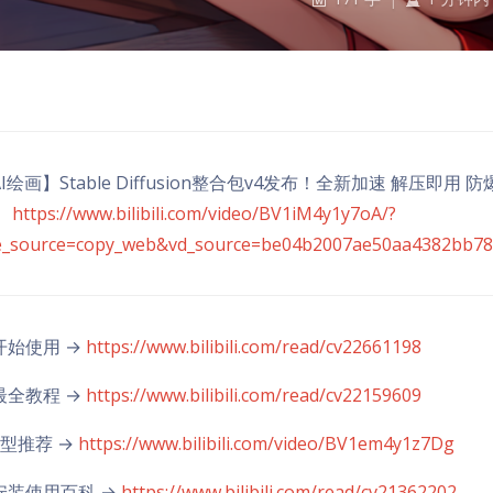
I绘画】Stable Diffusion整合包v4发布！全新加速 解压即用
】
https://www.bilibili.com/video/BV1iM4y1y7oA/?
e_source=copy_web&vd_source=be04b2007ae50aa4382bb7
开始使用 →
https://www.bilibili.com/read/cv22661198
最全教程 →
https://www.bilibili.com/read/cv22159609
模型推荐 →
https://www.bilibili.com/video/BV1em4y1z7Dg
安装使用百科 →
https://www.bilibili.com/read/cv21362202