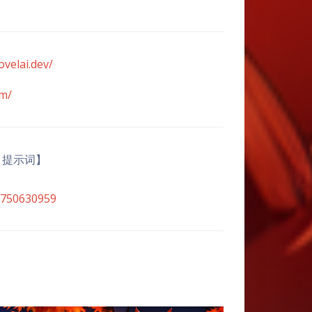
ovelai.dev/
om/
on 提示词】
8750630959