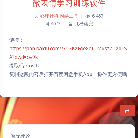
微表情学习训练软件
心理社科
,
网络工具
|
6,457
40 字
|
几秒读完
链接：
https://pan.baidu.com/s/1GKXFoe8cT_rZ6szZTXdES
A?pwd=ov9k
提取码：ov9k
复制这段内容后打开百度网盘手机App，操作更方便哦
豆
暂无评论