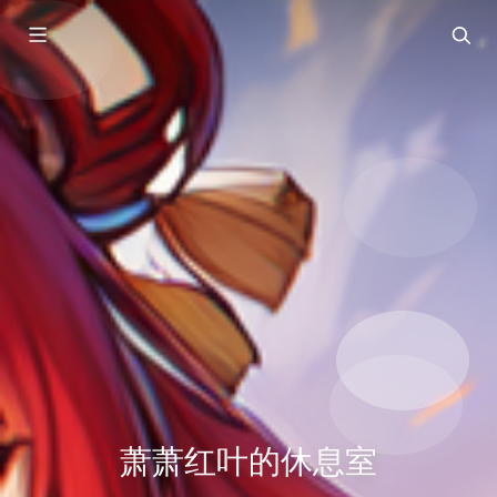
萧萧红叶的休息室