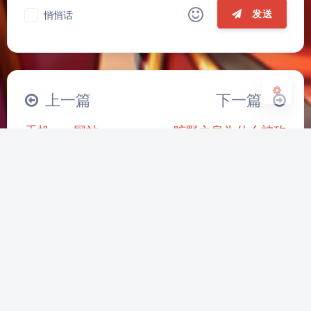
发送
悄悄话
关闭
日落
暗化
灰度
|´・ω・)ノ
ヾ(≧∇≦*)ゝ
(☆ω☆)
（╯‵□′）╯︵┴─┴
￣﹃￣
(/ω＼)
上一篇
下一篇
∠( ᐛ 」∠)＿
(๑•̀ㅁ•́ฅ)
→_→
手机app网站
旷野之息为什么被称
୧(๑•̀⌄•́๑)૭
٩(ˊᗜˋ*)و
(ノ°ο°)ノ
为神作
(´இ皿இ｀)
⌇●﹏●⌇
(ฅ´ω`ฅ)
(╯°A°)╯︵○○○
φ(￣∇￣o)
ヾ(´･ ･｀｡)ノ"
( ง ᵒ̌皿ᵒ̌)ง⁼³₌₃
(ó﹏ò｡)
推荐文章
Σ(っ °Д °;)っ
( ,,´･ω･)ﾉ"(´っω･｀｡)
╮(╯▽╰)╭
o(*////▽////*)q
＞﹏＜
动漫影视类网站推荐
chatgpt国内镜像免
学
( ๑´•ω•) "(ㆆᴗㆆ)
费使用