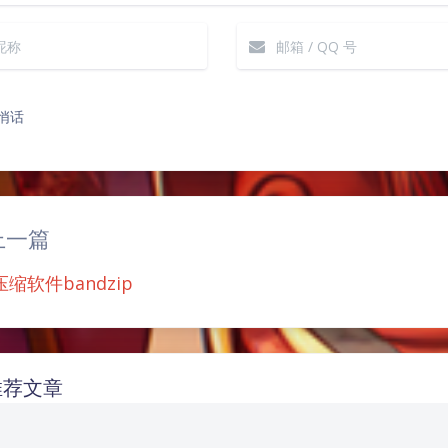
悄话
|´・ω・)ノ
ヾ
（╯‵□′）╯︵┴
上一篇
(๑•̀ㅁ•́ฅ)
→_
缩软件bandzip
(ノ°ο°)ノ
(´
(╯°A°)╯︵○○
( ง ᵒ̌皿ᵒ̌)ง⁼³₌₃
推荐文章
( ,,´･ω･)ﾉ"(´っω･
＞﹏＜
( ๑´•
漫影视类网站推荐
chatgpt国内镜像免
微表情学习训