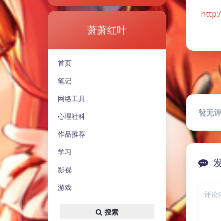
http:
萧萧红叶
首页
笔记
网络工具
暂无
心理社科
作品推荐
学习
影视
游戏
搜索