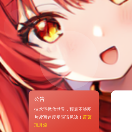
公告
技术宅拯救世界，预算不够图
片读写速度受限请见谅！
萧萧
玩具箱