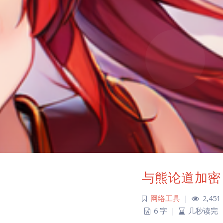
与熊论道加密
网络工具
|
2,451
6 字
|
几秒读完