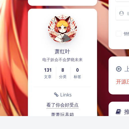
悄
萧红叶
电子妖会不会梦晓未来
131
8
0
文章
分类
标签
开源压
Links
看了你会好受点
萧萧玩具箱
哔哩哔哩
动