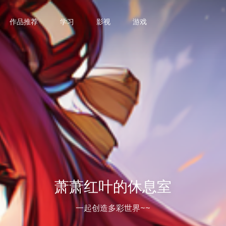
作品推荐
学习
影视
游戏
萧萧红叶的休息室
一起创造多彩世界~~