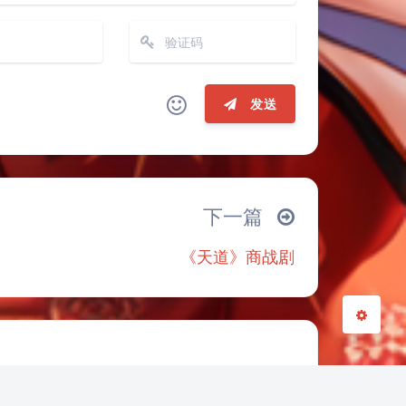
夜间模式
Sans Serif
Serif
发送
浅阴影
深阴影
(≧∇≦*)ゝ
(☆ω☆)
─┴
￣﹃￣
(/ω＼)
∠( ᐛ 」∠)＿
关闭
日落
暗化
灰度
下一篇
→
୧(๑•̀⌄•́๑)૭
٩(ˊᗜˋ*)و
《天道》商战剧
இ皿இ｀)
⌇●﹏●⌇
(ฅ´ω`ฅ)
○
φ(￣∇￣o)
ヾ(´･ ･｀｡)ノ"
(ó﹏ò｡)
Σ(っ °Д °;)っ
｀｡)
╮(╯▽╰)╭
o(*////▽////*)q
ω•) "(ㆆᴗㆆ)
练软件
搜电子书网站推荐
chatgpt账号购买