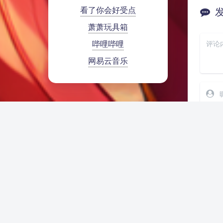
看了你会好受点
萧萧玩具箱
哔哩哔哩
网易云音乐
悄
虫部