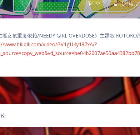
37 字
|
几秒读完
播女孩重度依赖/NEEDY GIRL OVERDOSE》主题歌 KOTOKO
://www.bilibili.com/video/BV1gU4y187xA/?
e_source=copy_web&vd_source=be04b2007ae50aa4382bb7
豆
评论