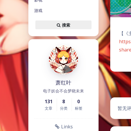
游戏
搜索
【《主
https
shar
萧红叶
电子妖会不会梦晓未来
131
8
0
暂无
文章
分类
标签
Links