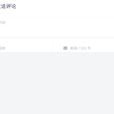
发送评论
悄话
|´・ω・)ノ
ヾ
（╯‵□′）╯︵┴
上一篇
(๑•̀ㅁ•́ฅ)
→_
落
(ノ°ο°)ノ
(´