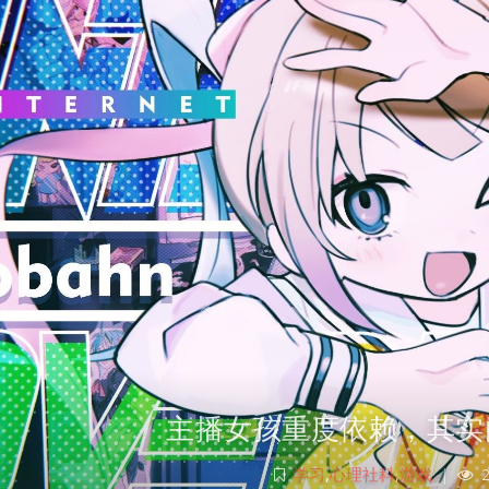
主播女孩重度依赖，其实
学习
,
心理社科
,
游戏
|
2