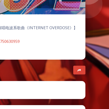
演唱电波系歌曲《INTERNET OVERDOSE》】
8750630959
夜间模式
Sans Serif
Serif
浅阴影
深阴影