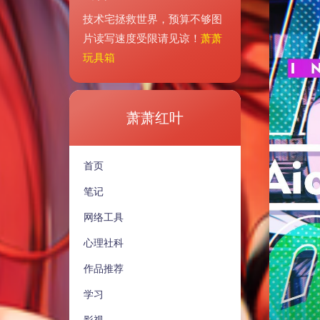
技术宅拯救世界，预算不够图
片读写速度受限请见谅！
萧萧
玩具箱
萧萧红叶
首页
笔记
网络工具
心理社科
作品推荐
学习
影视