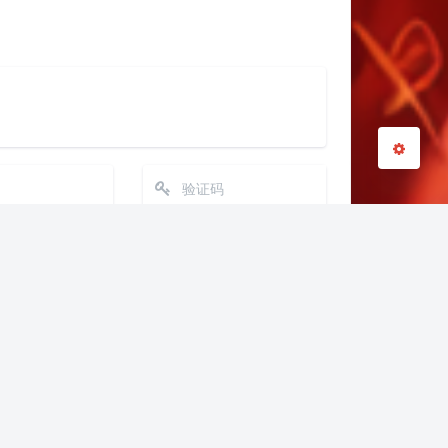
关闭
日落
暗化
灰度
发送
(≧∇≦*)ゝ
(☆ω☆)
─┴
￣﹃￣
(/ω＼)
∠( ᐛ 」∠)＿
下一篇
→
୧(๑•̀⌄•́๑)૭
٩(ˊᗜˋ*)و
揭秘美国的监听个人棱镜计划的勇者自传
இ皿இ｀)
⌇●﹏●⌇
(ฅ´ω`ฅ)