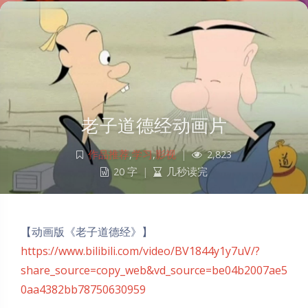
老子道德经动画片
作品推荐
,
学习
,
影视
|
2,823
20 字
|
几秒读完
【动画版《老子道德经》】
https://www.bilibili.com/video/BV1844y1y7uV/?
share_source=copy_web&vd_source=be04b2007ae5
0aa4382bb78750630959