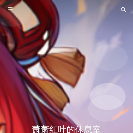
萧萧红叶的休息室