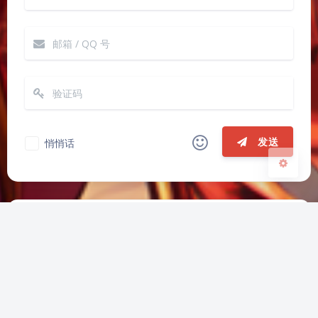
Sans Serif
Serif
浅阴影
深阴影
关闭
日落
暗化
灰度
发送
悄悄话
|´・ω・)ノ
ヾ(≧∇≦*)ゝ
(☆ω☆)
（╯‵□′）╯︵┴─┴
￣﹃￣
(/ω＼)
上一篇
下一篇
∠( ᐛ 」∠)＿
(๑•̀ㅁ•́ฅ)
→_→
易经动画片
精神分析入门课程
୧(๑•̀⌄•́๑)૭
٩(ˊᗜˋ*)و
(ノ°ο°)ノ
(´இ皿இ｀)
⌇●﹏●⌇
(ฅ´ω`ฅ)
(╯°A°)╯︵○○○
φ(￣∇￣o)