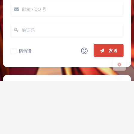
Sans Serif
Serif
浅阴影
深阴影
关闭
日落
暗化
灰度
发送
悄悄话
|´・ω・)ノ
ヾ(≧∇≦*)ゝ
(☆ω☆)
（╯‵□′）╯︵┴─┴
￣﹃￣
(/ω＼)
上一篇
下一篇
∠( ᐛ 」∠)＿
(๑•̀ㅁ•́ฅ)
→_→
小文件
ai换脸
୧(๑•̀⌄•́๑)૭
٩(ˊᗜˋ*)و
(ノ°ο°)ノ
(´இ皿இ｀)
⌇●﹏●⌇
(ฅ´ω`ฅ)
(╯°A°)╯︵○○○
φ(￣∇￣o)
推荐文章
ヾ(´･ ･｀｡)ノ"
( ง ᵒ̌皿ᵒ̌)ง⁼³₌₃
(ó﹏ò｡)