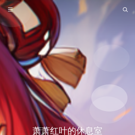
萧萧红叶的休息室