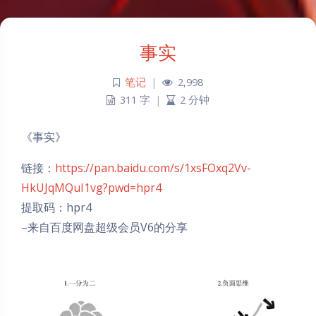
事实
笔记
|
2,998
311 字
|
2 分钟
《事实》
链接：
https://pan.baidu.com/s/1xsFOxq2Vv-
HkUJqMQuI1vg?pwd=hpr4
提取码：hpr4
–来自百度网盘超级会员V6的分享