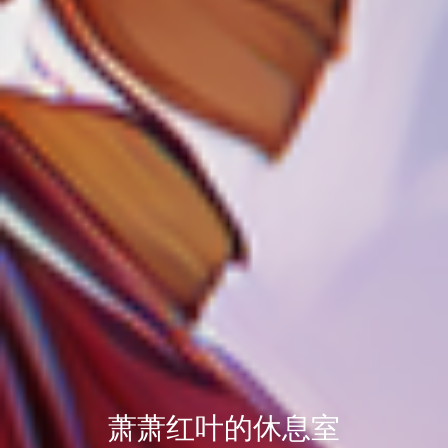
萧萧红叶的休息室