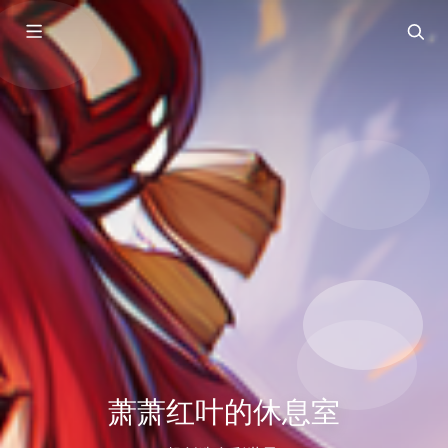
萧萧红叶的休息室