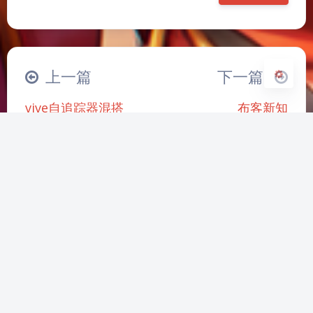
关闭
日落
暗化
灰度
|´・ω・)ノ
ヾ(≧∇≦*)ゝ
(☆ω☆)
（╯‵□′）╯︵┴─┴
￣﹃￣
(/ω＼)
上一篇
下一篇
∠( ᐛ 」∠)＿
(๑•̀ㅁ•́ฅ)
→_→
vive自追踪器混搭
布客新知
୧(๑•̀⌄•́๑)૭
٩(ˊᗜˋ*)و
(ノ°ο°)ノ
quest3
(´இ皿இ｀)
⌇●﹏●⌇
(ฅ´ω`ฅ)
(╯°A°)╯︵○○○
φ(￣∇￣o)
ヾ(´･ ･｀｡)ノ"
( ง ᵒ̌皿ᵒ̌)ง⁼³₌₃
(ó﹏ò｡)
推荐文章
Σ(っ °Д °;)っ
( ,,´･ω･)ﾉ"(´っω･｀｡)
╮(╯▽╰)╭
o(*////▽////*)q
＞﹏＜
动漫影视类网站推荐
chatgpt国内镜像免
微
( ๑´•ω•) "(ㆆᴗㆆ)
费使用