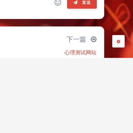
关闭
日落
暗化
灰度
发送
(≧∇≦*)ゝ
(☆ω☆)
─┴
￣﹃￣
(/ω＼)
∠( ᐛ 」∠)＿
下一篇
→
୧(๑•̀⌄•́๑)૭
٩(ˊᗜˋ*)و
心理测试网站
இ皿இ｀)
⌇●﹏●⌇
(ฅ´ω`ฅ)
○
φ(￣∇￣o)
ヾ(´･ ･｀｡)ノ"
(ó﹏ò｡)
Σ(っ °Д °;)っ
｀｡)
╮(╯▽╰)╭
o(*////▽////*)q
ω•) "(ㆆᴗㆆ)
vive自追踪器混搭
积极心理学卡片引言
quest3
脑洞