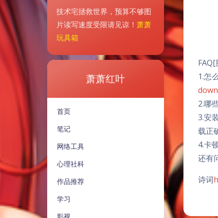
技术宅拯救世界，预算不够图
片读写速度受限请见谅！
萧萧
玩具箱
FAQ
1.
萧萧红叶
down
2.哪
首页
3.
笔记
载正
4.
网络工具
还有
心理社科
诗词
h
作品推荐
学习
影视