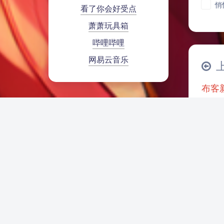
悄
看了你会好受点
萧萧玩具箱
哔哩哔哩
网易云音乐
布客
听