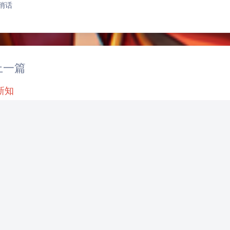
悄话
|´・ω・)ノ
ヾ
（╯‵□′）╯︵┴
上一篇
(๑•̀ㅁ•́ฅ)
→_
新知
(ノ°ο°)ノ
(´
(╯°A°)╯︵○○
( ง ᵒ̌皿ᵒ̌)ง⁼³₌₃
推荐文章
( ,,´･ω･)ﾉ"(´っω･
＞﹏＜
( ๑´•
书知乎收藏
布客新知
测试电脑