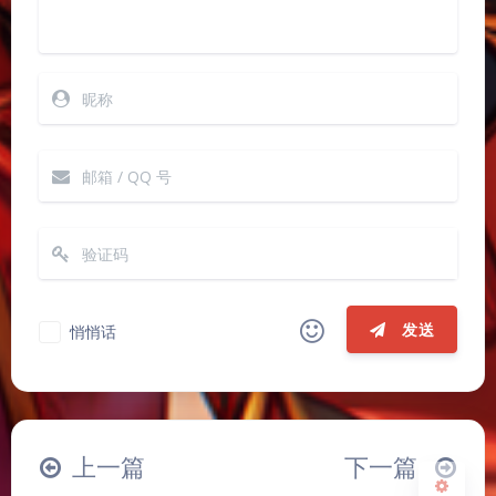
夜间模式
Sans Serif
Serif
发送
浅阴影
深阴影
悄悄话
关闭
日落
暗化
灰度
|´・ω・)ノ
ヾ(≧∇≦*)ゝ
(☆ω☆)
（╯‵□′）╯︵┴─┴
￣﹃￣
(/ω＼)
上一篇
下一篇
∠( ᐛ 」∠)＿
(๑•̀ㅁ•́ฅ)
→_→